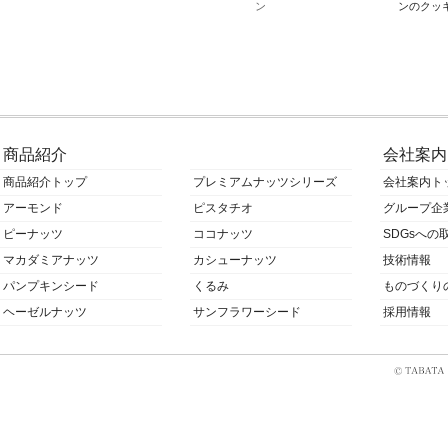
のパンナコッタ
ン
ンのクッ
商品紹介
会社案内
商品紹介トップ
プレミアムナッツシリーズ
会社案内ト
アーモンド
ピスタチオ
グループ企
ピーナッツ
ココナッツ
SDGsへの
マカダミアナッツ
カシューナッツ
技術情報
パンプキンシード
くるみ
ものづくり
ヘーゼルナッツ
サンフラワーシード
採用情報