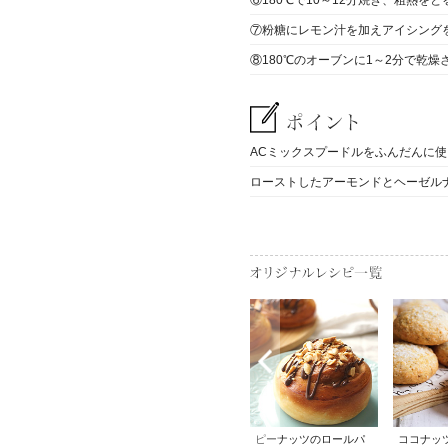
⑥180℃で10～12分焼き、粗熱をと
⑦粉糖にレモン汁を加えアイシング
⑧180℃のオーブンに1～2分で乾燥
ACミックスプードルをふんだんに
ローストしたアーモンドとヘーゼル
ナッツマンゴープ
ピスタチオとオレンジ
ピーナッツのロールパ
ココナッ