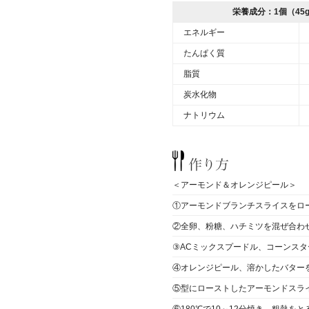
栄養成分：1個（45
エネルギー
たんぱく質
脂質
炭水化物
ナトリウム
＜アーモンド＆オレンジピール＞
①アーモンドブランチスライスをロ
②全卵、粉糖、ハチミツを混ぜ合わ
③ACミックスプードル、コーンス
④オレンジピール、溶かしたバター
⑤型にローストしたアーモンドスラ