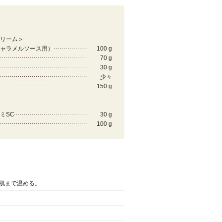
リーム＞
ャラメルソース用）
100 g
70 g
30 g
少々
150 g
ミSC
30 g
100 g
肌まで温める。