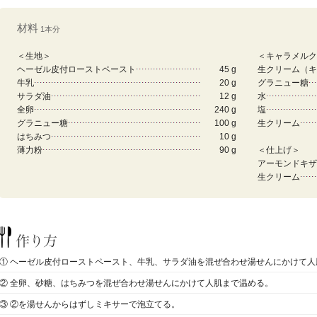
材料
1本分
＜生地＞
＜キャラメルク
ヘーゼル皮付ローストペースト
45 g
生クリーム（キ
牛乳
20 g
グラニュー糖
サラダ油
12 g
水
全卵
240 g
塩
グラニュー糖
100 g
生クリーム
はちみつ
10 g
薄力粉
90 g
＜仕上げ＞
アーモンドキザ
生クリーム
① ヘーゼル皮付ローストペースト、牛乳、サラダ油を混ぜ合わせ湯せんにかけて人
② 全卵、砂糖、はちみつを混ぜ合わせ湯せんにかけて人肌まで温める。
③ ②を湯せんからはずしミキサーで泡立てる。