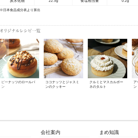
炭水化物
22.5g
食塩相当量
0.2g
※日本食品成分表より算出
ピーナッツのロールパ
ココナッツとジャスミ
クルミとマスカルポー
ア
ン
ンのクッキー
ネのタルト
ン
会社案内
まめ知識