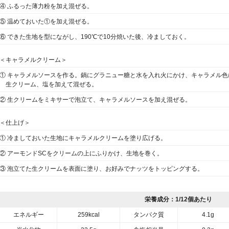
④ ふるった薄力粉を加え混ぜる。
⑤ 温めておいた①を加え混ぜる。
⑥ できた生地を型にながし、190℃で10分焼いた後、冷ましておく。
＜キャラメルクリーム＞
① キャラメルソースを作る。鍋にグラニュー糖と水を入れ火にかけ、キャラメル
生クリーム、塩を加えて混ぜる。
② 生クリームをミキサーで泡立て、キャラメルソースを加え混ぜる。
＜仕上げ＞
① 冷ましておいた生地にキャラメルクリームを塗り広げる。
② アーモンドSCをクリームの上にふりかけ、生地を巻く。
③ 泡立てた生クリームを表面に塗り、お好みでナッツをトッピングする。
栄養成分：1/12個あたり
エネルギー
259kcal
タンパク質
4.1g